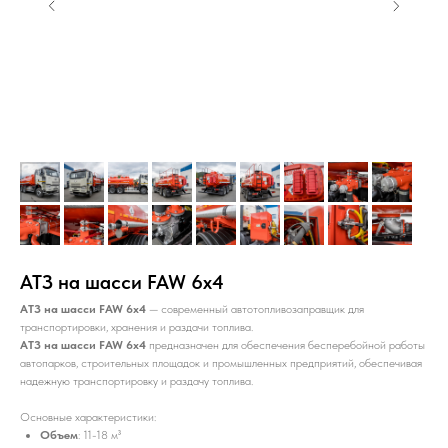
АТЗ на шасси FAW 6x4
АТЗ на шасси FAW 6х4
— современный автотопливозаправщик для
транспортировки, хранения и раздачи топлива.
АТЗ на шасси FAW 6х4
предназначен для обеспечения бесперебойной работы
автопарков, строительных площадок и промышленных предприятий, обеспечивая
надежную транспортировку и раздачу топлива.
Основные характеристики:
Объем
: 11-18 м³