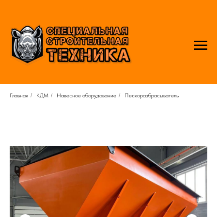
Главная
/
КДМ
/
Навесное оборудование
/
Пескоразбрасыватель