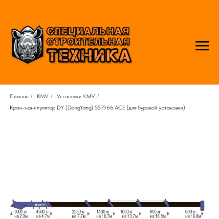
Главная
/
КМУ
/
Установки КМУ
/
Кран-манипулятор DY (DongYang) SS1966 ACE (для буровой установки)