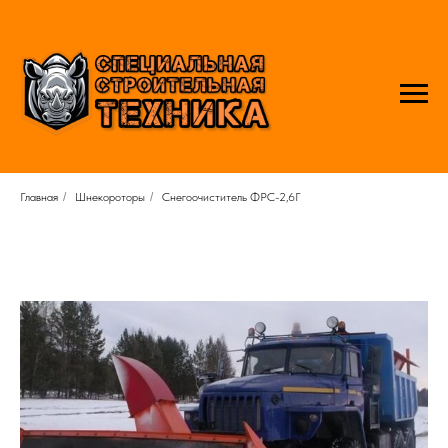
Главная
/
Шнекороторы
/
Снегоочиститель ФРС-2,6Г