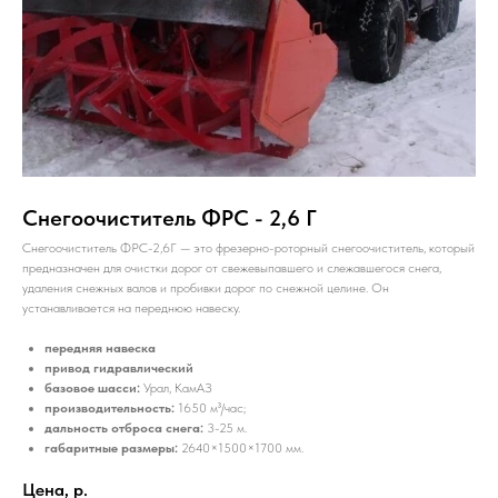
Снегоочиститель ФРС - 2,6 Г
Снегоочиститель ФРС-2,6Г — это фрезерно-роторный снегоочиститель, который
предназначен для очистки дорог от свежевыпавшего и слежавшегося снега,
удаления снежных валов и пробивки дорог по снежной целине. Он
устанавливается на переднюю навеску.
передняя навеска
привод
гидравлический
базовое шасси:
Урал, КамАЗ
производительность:
1650 м³/час;
дальность отброса снега:
3-25 м.
габаритные размеры:
2640×1500×1700 мм.
Цена,
р.